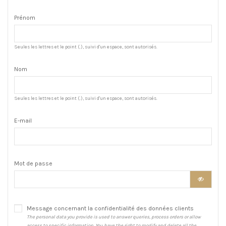
Prénom
Seules les lettres et le point (.), suivi d'un espace, sont autorisés.
Nom
Seules les lettres et le point (.), suivi d'un espace, sont autorisés.
E-mail
Mot de passe
Message concernant la confidentialité des données clients
The personal data you provide is used to answer queries, process orders or allow
access to specific information. You have the right to modify and delete all the