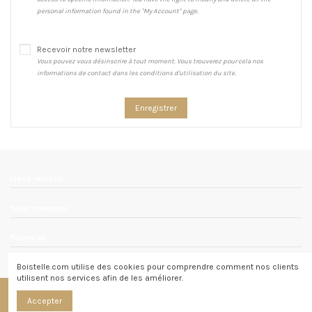
personal information found in the "My Account" page.
Recevoir notre newsletter
Vous pouvez vous désinscrire à tout moment. Vous trouverez pour cela nos
informations de contact dans les conditions d'utilisation du site.
Enregistrer
Liens rapides
Nous contacter
Follow us
Boistelle.com utilise des cookies pour comprendre comment nos clients
utilisent nos services afin de les améliorer.
2021 - 2025 © Boistelle | Réalisation
Traduction, photographie
Accepter