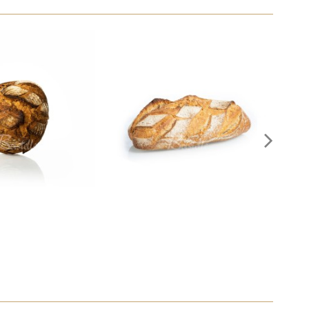
ernois BIO
Rustique BIO
3,70 €
3,70 €