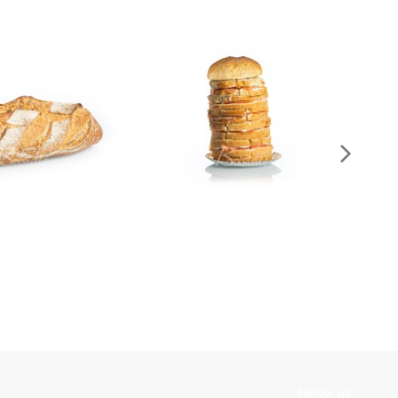
stique BIO
Le Nordique (20 toasts)
3,70 €
20,00 €
Follow us