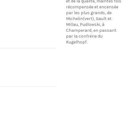
et de la qualité, maintes fois
récompensée et encensée
par les plus grands, de
Michelin(vert), Gault et
Millau, Pudlowski, à
Champerard, en passant
par la confrérie du
Kugelhopf.