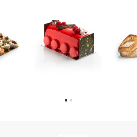
(16 pièces)
Bûche framboisier
Ru
30,00 €
Nous contacter