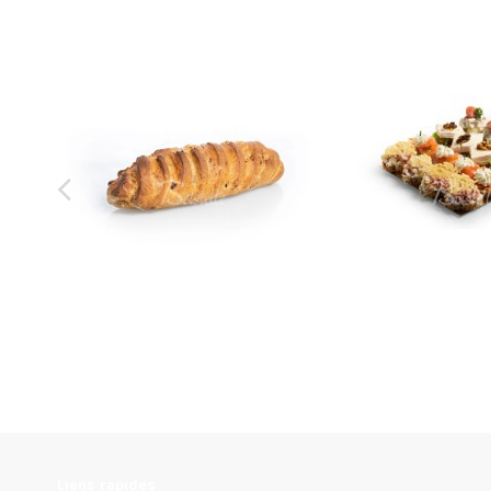
Pain aux noix
Canapés rustiques 
2,40 €
22,00 €
Liens rapides