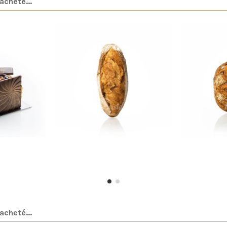
acheté...
hocolat
Pain de campagne BIO
Sav
€
2,80 €
acheté...