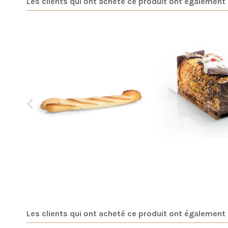
Les clients qui ont acheté ce produit ont également 
Baguette Alsépi
Bûche poire/c
1,15 €
30,00 
Les clients qui ont acheté ce produit ont également 