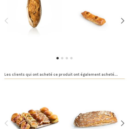
Pain de campagne BIO
Pâté en croûte ficelle
2,80 €
8,00 €
Les clients qui ont acheté ce produit ont également acheté...
Plateau mélange apéro (16 pièces)
Bûcheron
22,00 €
2,25 €